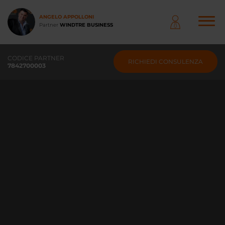
Salta
al
ANGELO APPOLLONI
contenuto
Partner
WINDTRE BUSINESS
principale
NAVIGAZIONE
CODICE PARTNER
RICHIEDI CONSULENZA
PRINCIPALE
7842700003