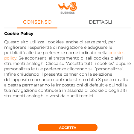
CONSENSO
DETTAGLI
Cookie Policy
Le migliori offerte per
MOBILE E FISSO
Questo sito utilizza i cookies, anche di terze parti, per
migliorare l’esperienza di navigazione e adeguare le
pubblicità alle tue preferenze come indicato nella
cookies
policy
. Se acconsenti al trattamento di tali cookies o altri
SCOPRI DI PIÙ
strumenti analoghi Clicca su “Accetta tutti i cookies” oppure
personalizza le tue preferenze cliccando su “personalizza”.
Infine chiudendo il presente banner con la selezione
Sfoglia il catalogo
Il futuro con le
dell’apposito comando contraddistinto dalla X posto in alto
PRODOTTI
DIGITAL
a destra permarranno le impostazioni di default e quindi la
tua navigazione continuerà in assenza di cookie o degli altri
SOLUTIONS
strumenti analoghi diversi da quelli tecnici.
SCOPRI DI PIÙ
SCOPRI DI PIÙ
IL DOMANI DEL TUO BUSINESS
ACCETTA